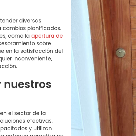
tender diversas
 cambios planificados.
tes, como la
apertura de
asesoramiento sobre
 en la satisfacción del
quier inconveniente,
ección.
r nuestros
n el sector de la
soluciones efectivas.
acitados y utilizan
ste enfoque garantiza no