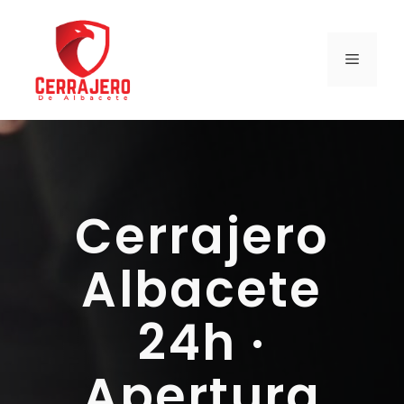
Saltar
al
contenido
MENÚ
Cerrajero
Albacete
24h ·
Apertura