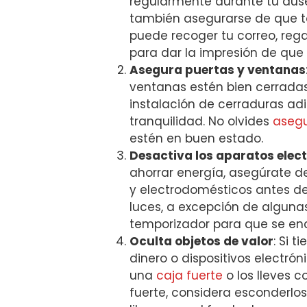
regularmente durante tu ausen
también asegurarse de que t
puede recoger tu correo, rega
para dar la impresión de que 
Asegura puertas y ventanas
ventanas estén bien cerradas
instalación de cerraduras adi
tranquilidad. No olvides ⁢
asegu
estén en buen estado.
Desactiva los⁢ aparatos elec
ahorrar energía, asegúrate de
y electrodomésticos antes de
luces, a excepción de ⁢algu
‍temporizador para que se en
Oculta objetos de valor
: Si 
dinero​ o dispositivos electró
una
caja fuerte
o los lleves co
fuerte, ​considera esconderlo