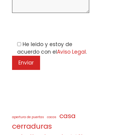
Por favor, deja este campo vacío.
He leido y estoy de
acuerdo con el
Aviso Legal
.
casa
apertura de puertas
cacos
cerraduras