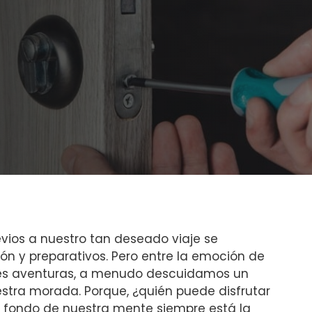
‍previos a nuestro tan deseado viaje se
ón y preparativos. Pero entre ⁣la emoción ⁢de
ndes aventuras, a menudo descuidamos un⁣
tra morada. ⁤Porque, ¿quién​ puede disfrutar
fondo ‌de nuestra⁤ mente siempre ⁢está⁢ la