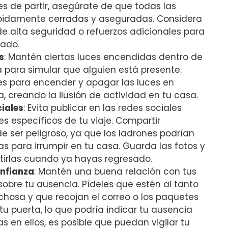
es de⁣ partir, asegúrate de que todas⁢ las
ebidamente cerradas y aseguradas. Considera
de alta seguridad o refuerzos adicionales ⁤para
zado.
s
: Mantén ciertas luces encendidas dentro de
a para simular ⁢que alguien está presente.
es para encender ​y apagar las luces en
creando la ​ilusión de ‍actividad en tu casa.
ciales
: Evita publicar en ⁣las redes sociales
es específicos ⁣de tu viaje. Compartir
ser peligroso, ya que los ladrones ‍podrían
 para irrumpir en tu casa. Guarda las fotos y
tirlas cuando ya hayas regresado.
onfianza
: Mantén una buena relación con ⁢tus
sobre tu ausencia. Pídeles que estén al tanto
chosa y que recojan el correo o los paquetes
u puerta, lo que podría indicar tu ausencia
s en ellos, es posible que puedan vigilar tu