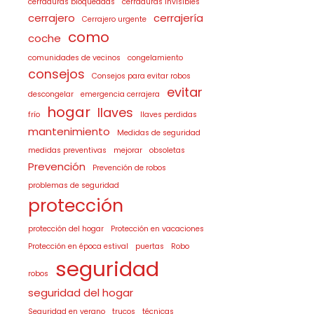
cerraduras bloqueadas
cerraduras invisibles
cerrajero
cerrajería
Cerrajero urgente
como
coche
comunidades de vecinos
congelamiento
consejos
Consejos para evitar robos
evitar
descongelar
emergencia cerrajera
hogar
llaves
frío
llaves perdidas
mantenimiento
Medidas de seguridad
medidas preventivas
mejorar
obsoletas
Prevención
Prevención de robos
problemas de seguridad
protección
protección del hogar
Protección en vacaciones
Protección en época estival
puertas
Robo
seguridad
robos
seguridad del hogar
Seguridad en verano
trucos
técnicas