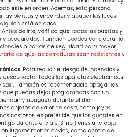
cia. Esto puede disuadir a posibles intrusos y
odo esté en orden. Además, esta persona
r las plantas ⁢y encender y apagar las luces
alguien está en casa.
: Antes de irte, verifica‍ que todas las puertas y
 y ⁢aseguradas. ⁣También ⁣puedes considerar la
cionales⁤ o⁢ barras de⁣ seguridad para mayor
rarte de que las cerraduras sean resistentes
y‍
trónicos
: Para reducir el riesgo de incendios y
 desconectar todos‍ los aparatos ⁤electrónicos
 salir. También es recomendable apagar las‌
nas que puedas dejar programadas con un
ciendan y apaguen durante el día.
tienes ⁣objetos de valor en casa, como joyas,
nicos costosos, es preferible que los guardes en
ntigo⁢ durante el viaje. Si no tienes una ⁢caja​
s en lugares menos obvios, como dentro⁢ de