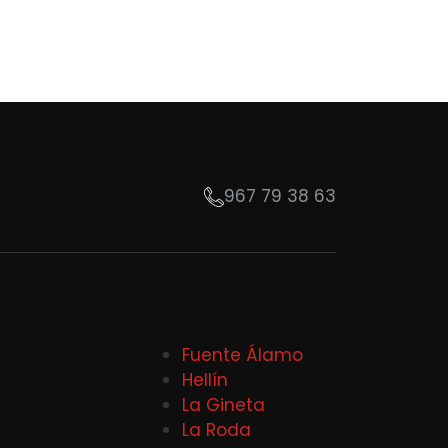
967 79 38 63
Fuente Álamo
Hellín
La Gineta
La Roda