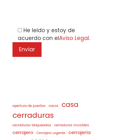
Por favor, deja este campo vacío.
He leido y estoy de
acuerdo con el
Aviso Legal
.
casa
apertura de puertas
cacos
cerraduras
cerraduras bloqueadas
cerraduras invisibles
cerrajero
cerrajería
Cerrajero urgente