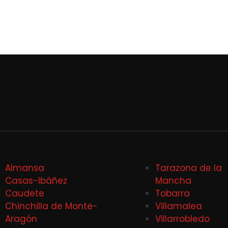
Almansa
Tarazona de la
Casas-Ibáñez
Mancha
Caudete
Tobarra
Chinchilla de Monte-
Villamalea
Aragón
Villarrobledo