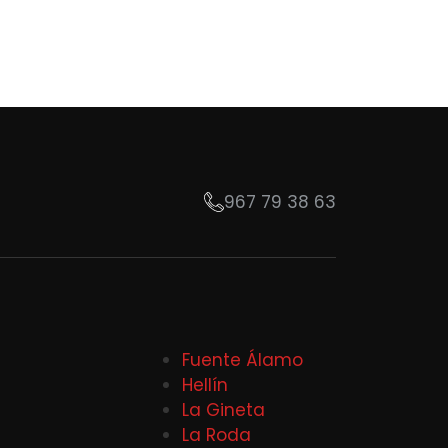
967 79 38 63
Fuente Álamo
Hellín
La Gineta
La Roda