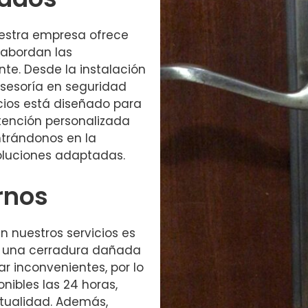
uestra empresa ofrece
 abordan las
te. Desde la instalación
asesoría en seguridad
cios está diseñado para
tención personalizada
ntrándonos en la
soluciones adaptadas.
rnos
n nuestros servicios es
e una cerradura dañada
 inconvenientes, por lo
nibles las 24 horas,
ntualidad. Además,