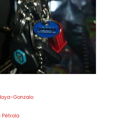
 Hoya-Gonzalo
 Pétrola