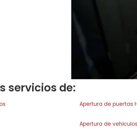
 servicios de:
os
Apertura de puertas
Apertura de vehiculos