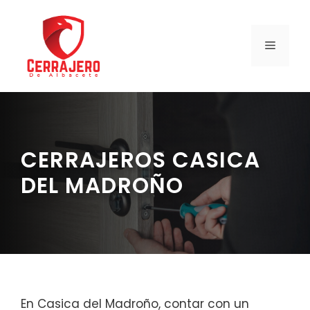
Saltar
al
contenido
MENÚ
CERRAJEROS CASICA
DEL MADROÑO
En Casica del Madroño, contar con un