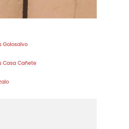
s Golosalvo
as Casa Cañete
zalo