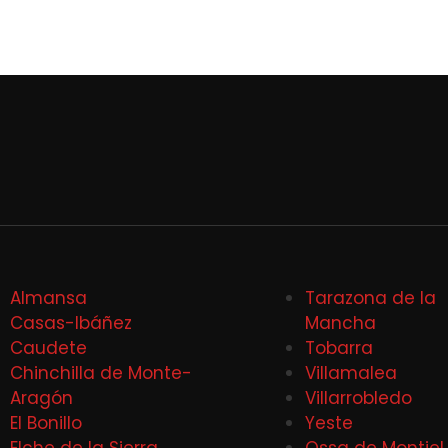
Almansa
Tarazona de la
Casas-Ibáñez
Mancha
Caudete
Tobarra
Chinchilla de Monte-
Villamalea
Aragón
Villarrobledo
El Bonillo
Yeste
Elche de la Sierra
Ossa de Montiel