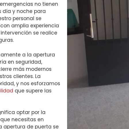
 emergencias no tienen
s día y noche para
stro personal se
 con amplia experiencia
intervención se realice
guras.
camente a la apertura
ía en seguridad,
cierre más modernos
ros clientes. La
ioridad, y nos esforzamos
alidad
que supere las
gnifica optar por la
a que necesitas en
a apertura de puerta se