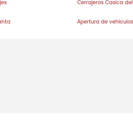
jes
Cerrajeros Casica de
anta
Apertura de vehiculo