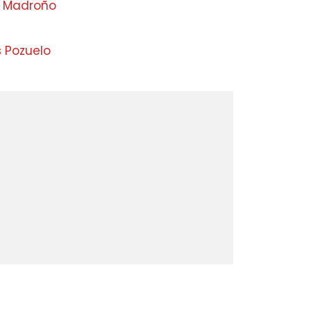
l Madroño
s Pozuelo