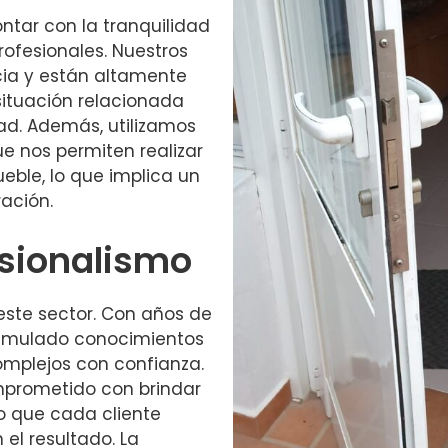
ontar con la tranquilidad
ofesionales. Nuestros
cia y están altamente
ituación relacionada
ad. Además, utilizamos
e nos permiten realizar
eble, lo que implica un
ración.
esionalismo
 este sector. Con años de
cumulado conocimientos
omplejos con confianza.
mprometido con brindar
do que cada cliente
l resultado. La