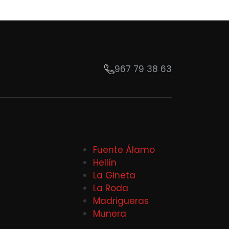
967 79 38 63
Fuente Álamo
Hellín
La Gineta
La Roda
Madrigueras
Munera